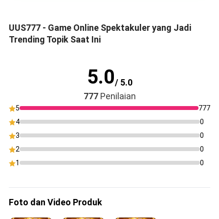
UUS777 - Game Online Spektakuler yang Jadi
Trending Topik Saat Ini
5.0
/ 5.0
777
Penilaian
5
777
4
0
3
0
2
0
1
0
Foto dan Video Produk