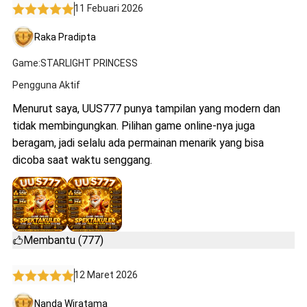
11 Febuari 2026
Raka Pradipta
Game:STARLIGHT PRINCESS
Pengguna Aktif
Menurut saya, UUS777 punya tampilan yang modern dan
tidak membingungkan. Pilihan game online-nya juga
beragam, jadi selalu ada permainan menarik yang bisa
dicoba saat waktu senggang.
Membantu (777)
12 Maret 2026
Nanda Wiratama