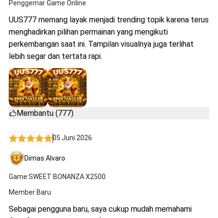
Penggemar Game Online
UUS777
memang layak menjadi trending topik karena terus
menghadirkan pilihan permainan yang mengikuti
perkembangan saat ini. Tampilan visualnya juga terlihat
lebih segar dan tertata rapi.
Membantu (777)
05 Juni 2026
Dimas Alvaro
Game:SWEET BONANZA X2500
Member Baru
Sebagai pengguna baru, saya cukup mudah memahami