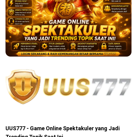
UUS777 - Game Online Spektakuler yang Jadi
Trending Topik Saat Ini