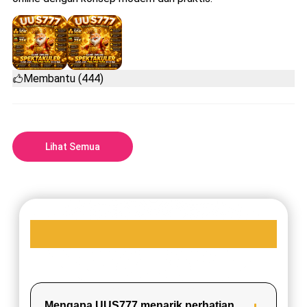
Membantu (444)
Lihat Semua
FAQ UUS777
Mengapa UUS777 menarik perhatian