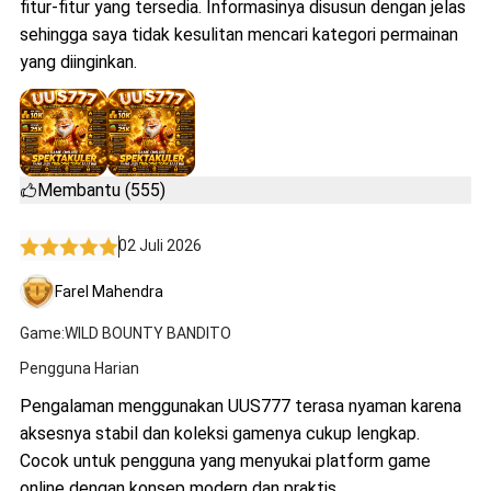
fitur-fitur yang tersedia. Informasinya disusun dengan jelas
sehingga saya tidak kesulitan mencari kategori permainan
yang diinginkan.
Membantu (555)
02 Juli 2026
Farel Mahendra
Game:WILD BOUNTY BANDITO
Pengguna Harian
Pengalaman menggunakan UUS777 terasa nyaman karena
aksesnya stabil dan koleksi gamenya cukup lengkap.
Cocok untuk pengguna yang menyukai platform game
online dengan konsep modern dan praktis.